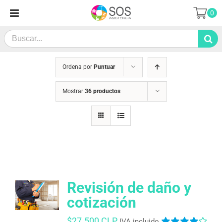
Saltar
0
al
contenido
Search
for:
Ordena por
Puntuar
Mostrar
36 productos
Revisión de daño y
cotización
$
27.500 CLP
IVA incluido