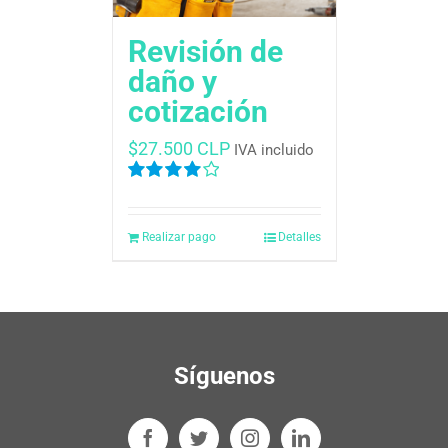
Revisión de
daño y
cotización
$
27.500 CLP
IVA incluido
Valorado
en
4.00
de
5
Realizar pago
Detalles
Síguenos