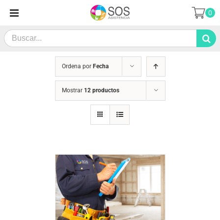
Saltar
0
al
contenido
Search
for:
Ordena por
Fecha
Mostrar
12 productos