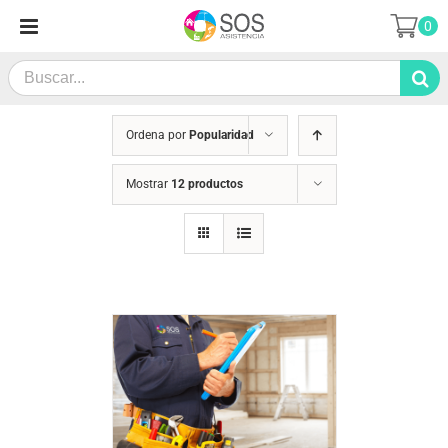
Saltar
0
al
contenido
Search
for:
Ordena por
Popularidad
Mostrar
12 productos