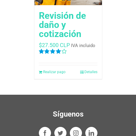
Revisión de
daño y
cotización
$
27.500 CLP
IVA incluido
Valorado
en
4.00
de
5
Realizar pago
Detalles
Síguenos