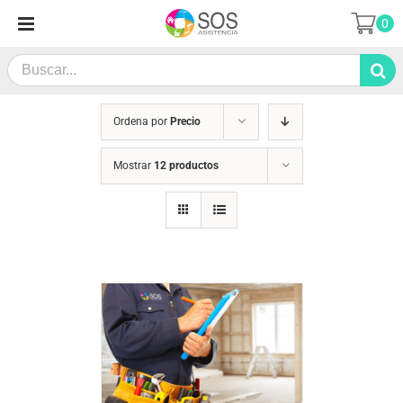
Saltar
0
al
contenido
Search
for:
Ordena por
Precio
Mostrar
12 productos