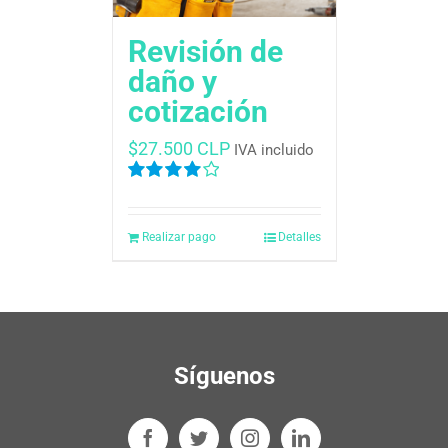
Revisión de
daño y
cotización
$
27.500 CLP
IVA incluido
Valorado
en
4.00
de
5
Realizar pago
Detalles
Síguenos