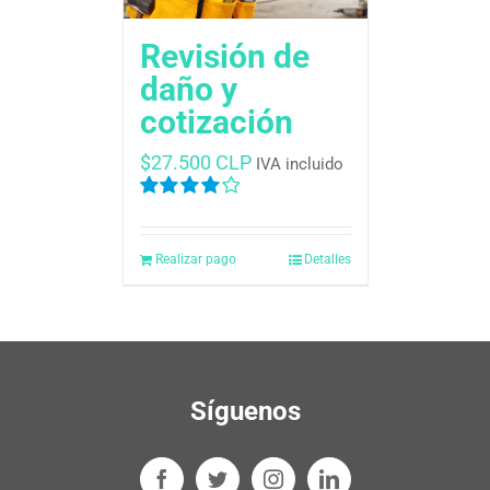
Revisión de
daño y
cotización
$
27.500 CLP
IVA incluido
Valorado
en
4.00
de
5
Realizar pago
Detalles
Síguenos