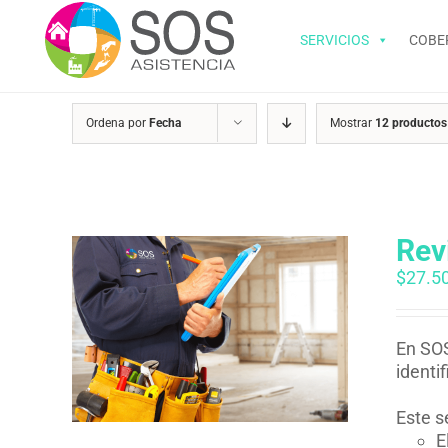
Saltar
al
SERVICIOS
COBE
contenido
Ordena por
Fecha
Mostrar
12 productos
Rev
$
27.5
En SOS
identi
Este s
E