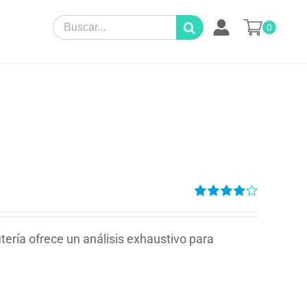
Search
0
for:
Valorado
en
4.00
de
5
tería ofrece un análisis exhaustivo para