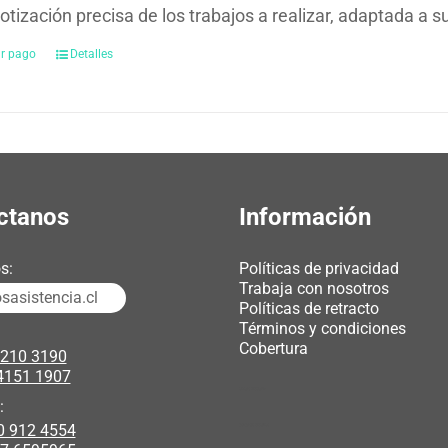
otización precisa de los trabajos a realizar, adaptada a 
ar pago
Detalles
ctanos
Información
s:
Políticas de privacidad
Trabaja con nosotros
asistencia.cl
Políticas de retracto
Términos y condiciones
Cobertura
3210 3190
4151 1907
chicas webcam
:
0 912 4554
polipasto electrico