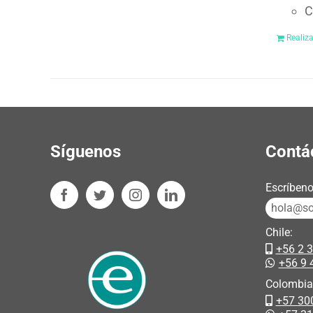
C
Realiz
Síguenos
Contá
Escríbeno
hola@sos
Chile:
+56 2 
+56 9 
Colombia
+57 30