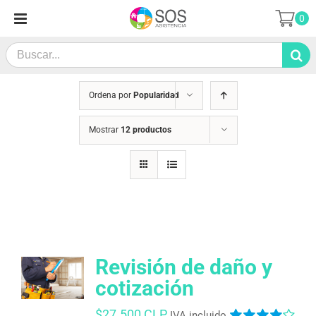
Saltar
0
al
contenido
Search
for:
Ordena por
Popularidad
Mostrar
12 productos
Revisión de daño y
cotización
$
27.500 CLP
IVA incluido