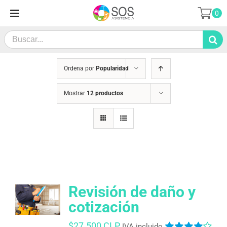
Saltar
0
al
contenido
Search
for:
Ordena por
Popularidad
Mostrar
12 productos
Revisión de daño y
cotización
$
27.500 CLP
IVA incluido