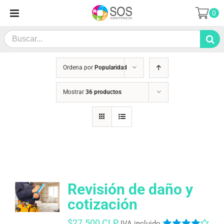
Saltar
0
al
contenido
Search
for:
Ordena por
Popularidad
Mostrar
36 productos
Revisión de daño y
cotización
$
27.500 CLP
IVA incluido