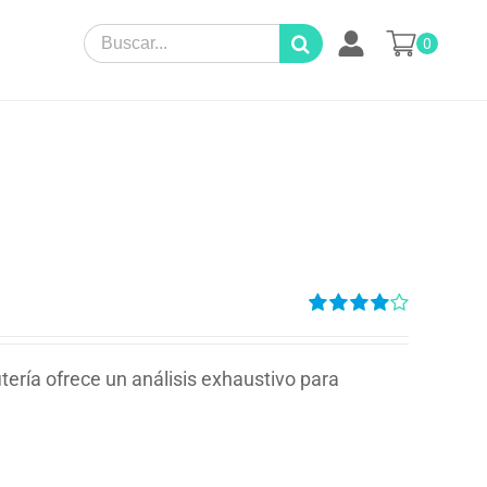
Search
0
for:
Valorado
en
4.00
de
5
tería ofrece un análisis exhaustivo para