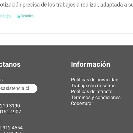
otización precisa de los trabajos a realizar, adaptada a 
ar pago
Detalles
ctanos
Información
s:
Políticas de privacidad
Trabaja con nosotros
asistencia.cl
Políticas de retracto
Términos y condiciones
Cobertura
3210 3190
4151 1907
chicas webcam
:
0 912 4554
polipasto electrico