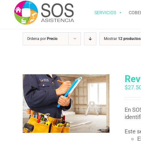
Saltar
al
SERVICIOS
COBE
contenido
Ordena por
Precio
Mostrar
12 productos
Rev
$
27.5
En SOS
identi
Este s
E