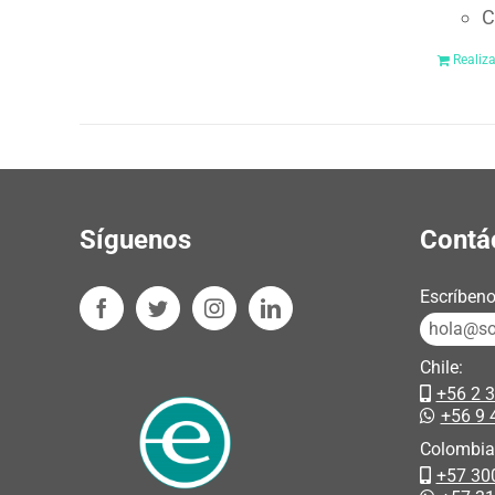
C
Realiz
Síguenos
Contá
Escríbeno
hola@sos
Chile:
+56 2 
+56 9 
Colombia
+57 30