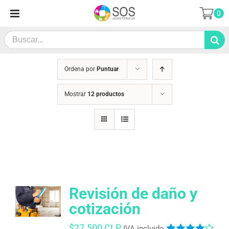
Saltar
0
al
contenido
Search
for:
Ordena por
Puntuar
Mostrar
12 productos
Revisión de daño y
cotización
$
27.500 CLP
IVA incluido