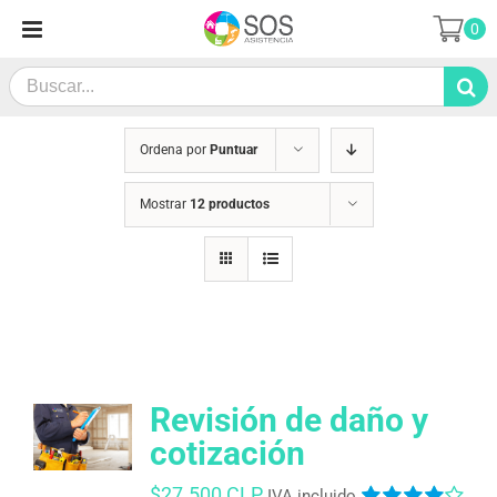
Saltar
0
al
contenido
Search
for:
Ordena por
Puntuar
Mostrar
12 productos
Revisión de daño y
cotización
$
27.500 CLP
IVA incluido