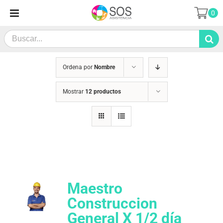
Saltar
0
al
contenido
Search
for:
Ordena por
Nombre
Mostrar
12 productos
Maestro
Construccion
General X 1/2 día