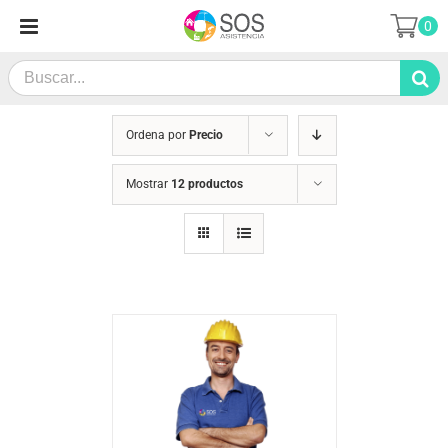
Saltar
0
al
contenido
Search
for:
Ordena por
Precio
Mostrar
12 productos