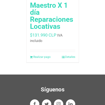
Maestro X 1
día
Reparaciones
Locativas
$
131.990 CLP
IVA
incluido
Realizar pago
Detalles
Síguenos