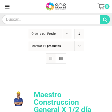
Saltar
0
al
contenido
Search
for:
Ordena por
Precio
Mostrar
12 productos
Maestro
Construccion
General X 1/2 día