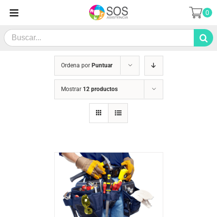
Saltar
0
al
contenido
Search
for:
Ordena por
Puntuar
Mostrar
12 productos