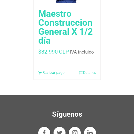
Maestro
Construccion
General X 1/2
día
$
82.990 CLP
IVA incluido
Realizar pago
Detalles
Síguenos