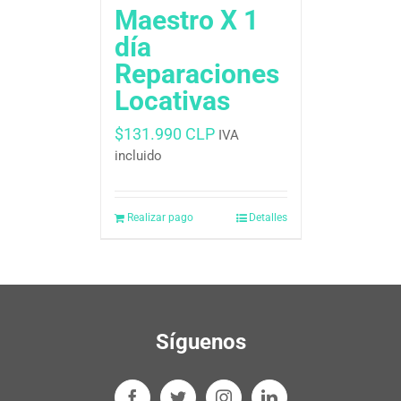
Maestro X 1
día
Reparaciones
Locativas
$
131.990 CLP
IVA
incluido
Realizar pago
Detalles
Síguenos