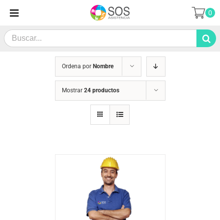
Saltar
0
al
contenido
Search
for:
Ordena por
Nombre
Mostrar
24 productos