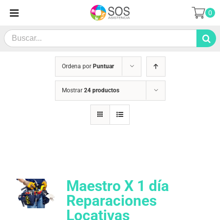
Saltar
0
al
contenido
Search
for:
Ordena por
Puntuar
Mostrar
24 productos
Maestro X 1 día
Reparaciones
Locativas