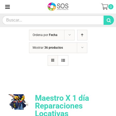
Saltar
0
al
contenido
Search
for:
Ordena por
Fecha
Mostrar
36 productos
Maestro X 1 día
Reparaciones
Locativas