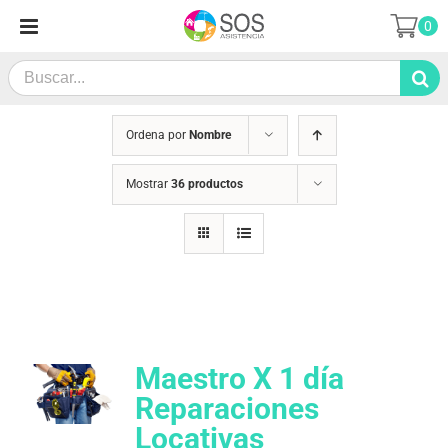
Saltar
0
al
contenido
Search
for:
Ordena por
Nombre
Mostrar
36 productos
Maestro X 1 día
Reparaciones
Locativas