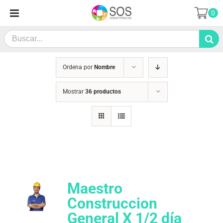
Saltar
0
al
contenido
Search
for:
Ordena por
Nombre
Mostrar
36 productos
Maestro
Construccion
General X 1/2 día