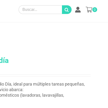
Search
0
for:
día
io Día, ideal para múltiples tareas pequeñas,
vicio abarca:
mésticos (lavadoras, lavavajillas,