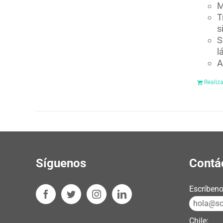
M
T
s
S
l
A
Realiz
Síguenos
Contá
Escríbeno
hola@sos
Chile: