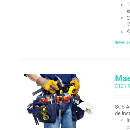
T
s
C
l
A
Realiz
Mae
$
131.
SOS As
de ins
I
e