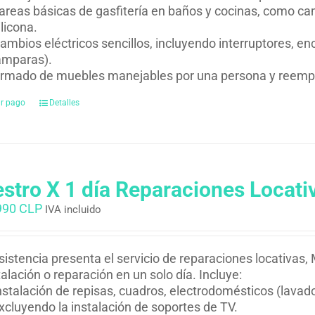
areas básicas de gasfitería en baños y cocinas, como cam
ilicona.
ambios eléctricos sencillos, incluyendo interruptores, 
ámparas).
rmado de muebles manejables por una persona y reempla
ar pago
Detalles
stro X 1 día Reparaciones Locati
990 CLP
IVA incluido
istencia presenta el servicio de reparaciones locativas,
talación o reparación en un solo día. Incluye:
nstalación de repisas, cuadros, electrodomésticos (lavador
xcluyendo la instalación de soportes de TV.