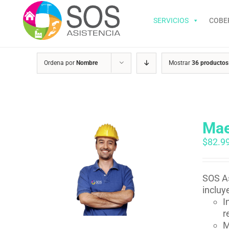
Saltar
al
SERVICIOS
COBE
contenido
Ordena por
Nombre
Mostrar
36 productos
Mae
$
82.9
SOS As
incluy
I
r
M