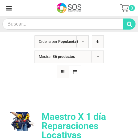
Saltar
0
al
contenido
Search
for:
Ordena por
Popularidad
Mostrar
36 productos
Maestro X 1 día
Reparaciones
Locativas