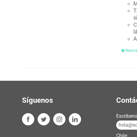
M
T
s
C
l
A
Realiz
Síguenos
Contá
Escríbeno
hola@sos
Chile: