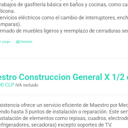
rabajos de gasfitería básica en baños y cocinas, como ca
ilicona.
ervicios eléctricos como el cambio de interruptores, en
ámparas).
rmado de muebles ligeros y reemplazo de cerraduras sen
ar pago
Detalles
stro Construccion General X 1/2 
90 CLP
IVA incluido
istencia ofrece un servicio eficiente de Maestro por Med
endo hasta 5 puntos de instalación o reparación. Este ser
nstalación de elementos como repisas, cuadros, electrodo
efrigeradores, secadoras) excepto soportes de TV.