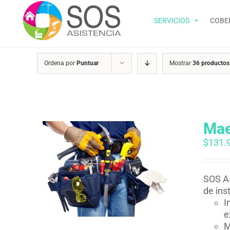
Saltar
al
SERVICIOS
COBE
contenido
Ordena por
Puntuar
Mostrar
36 productos
Mae
$
131.
SOS As
de ins
I
e
M