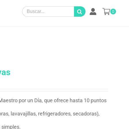
Search
0
for:
vas
 Maestro por un Día, que ofrece hasta 10 puntos
as, lavavajillas, refrigeradores, secadoras),
 simples.