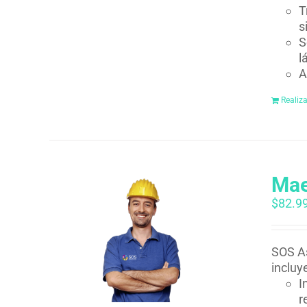
T
s
S
l
A
Realiz
Mae
$
82.9
SOS As
incluy
I
r