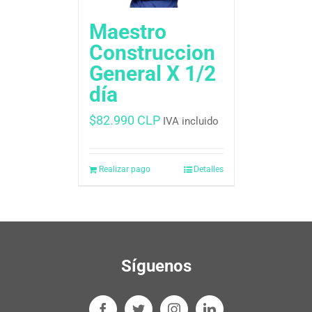
Maestro
Construccion
General X 1/2
día
$
82.990 CLP
IVA incluido
Realizar pago
Detalles
Síguenos