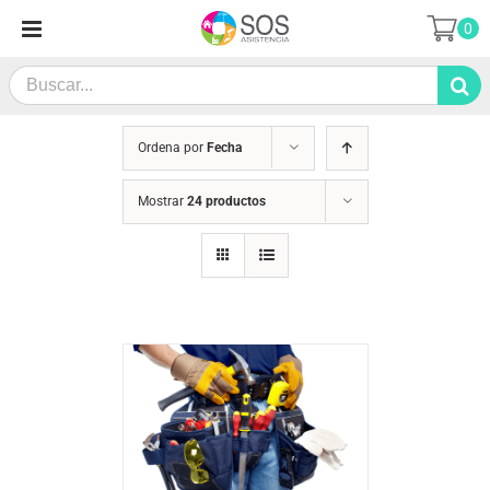
Saltar
0
al
contenido
Search
for:
Ordena por
Fecha
Mostrar
24 productos