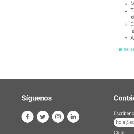
M
T
s
C
l
A
Realiz
Síguenos
Contá
Escríbeno
hola@sos
Chile: