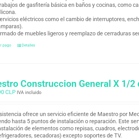
rabajos de gasfitería básica en baños y cocinas, como ca
ilicona.
ervicios eléctricos como el cambio de interruptores, en
ámparas).
rmado de muebles ligeros y reemplazo de cerraduras sen
ar pago
Detalles
stro Construccion General X 1/2 
90 CLP
IVA incluido
istencia ofrece un servicio eficiente de Maestro por Med
endo hasta 5 puntos de instalación o reparación. Este ser
nstalación de elementos como repisas, cuadros, electrodo
efrigeradores, secadoras) excepto soportes de TV.