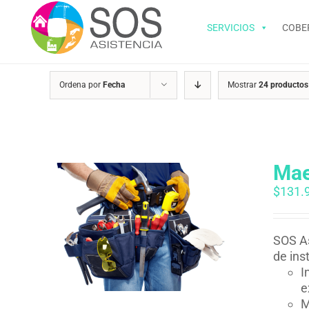
Saltar
al
SERVICIOS
COBE
contenido
Ordena por
Fecha
Mostrar
24 productos
Mae
$
131.
SOS As
de ins
I
e
M