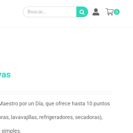
Search
0
for:
vas
 Maestro por un Día, que ofrece hasta 10 puntos
as, lavavajillas, refrigeradores, secadoras),
 simples.