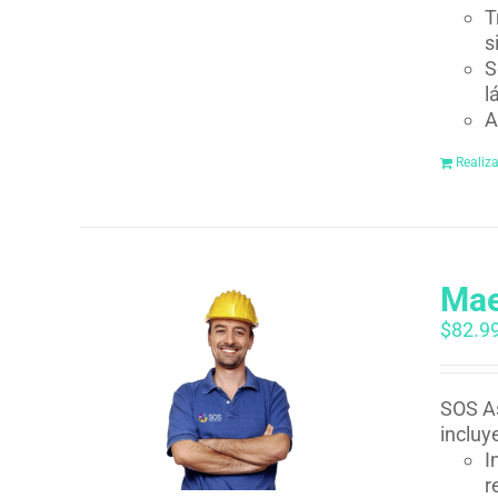
T
s
S
l
A
Realiz
Mae
$
82.9
SOS As
incluy
I
r