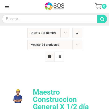
Saltar
0
al
contenido
Search
for:
Ordena por
Nombre
Mostrar
24 productos
Maestro
Construccion
General X 1/2 día