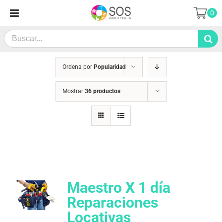
Saltar
0
al
contenido
Search
for:
Ordena por
Popularidad
Mostrar
36 productos
Maestro X 1 día
Reparaciones
Locativas