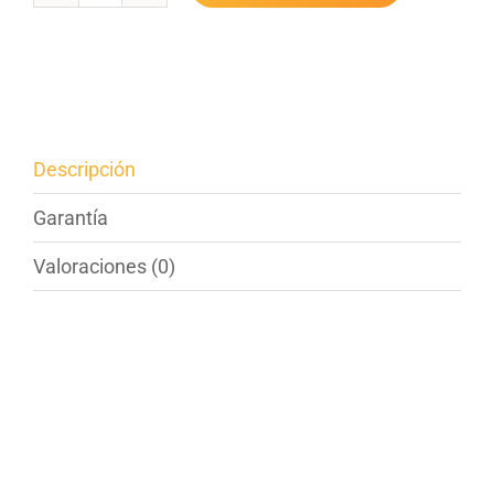
general
red
eléctrica
hogar
cantidad
Descripción
Garantía
Valoraciones (0)