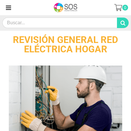
Saltar
0
al
contenido
Search
for:
REVISIÓN GENERAL RED
ELÉCTRICA HOGAR