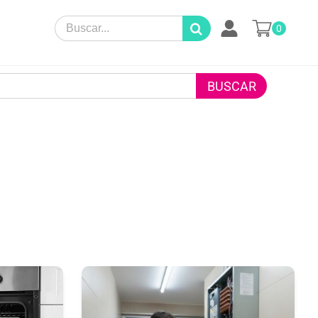
Search
0
for: