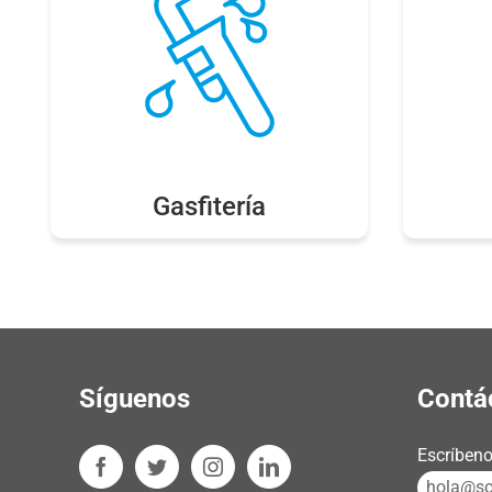
Gasfitería
Síguenos
Contá
Escríbeno
hola@sos