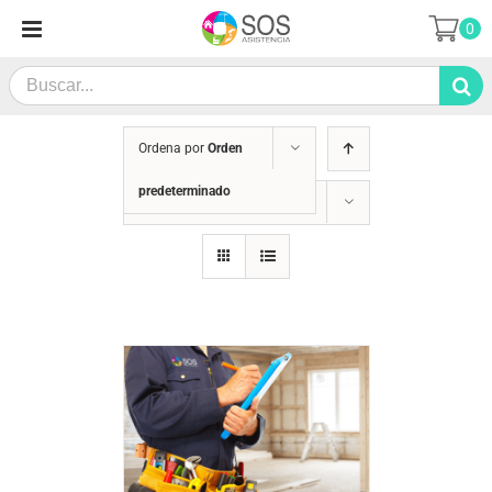
Saltar
0
al
contenido
Search
for:
Ordena por
Orden
predeterminado
Mostrar
12 productos