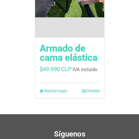
Armado de
cama elástica
$
49.990 CLP
IVA incluido
Realizar pago
Detalles
Síguenos