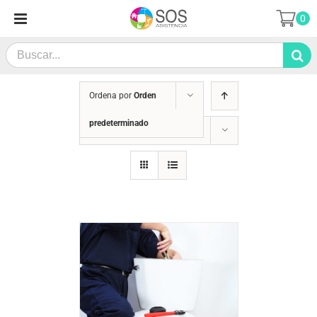
Saltar
0
al
contenido
Search
for:
Ordena por
Orden
predeterminado
Mostrar
12 productos