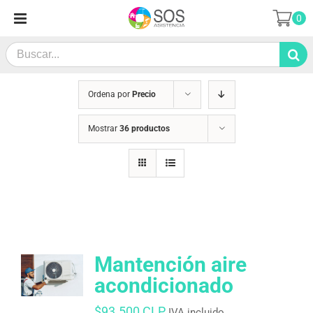
Saltar
0
al
contenido
Search
for:
Ordena por
Precio
Mostrar
36 productos
Mantención aire
acondicionado
$
93.500 CLP
IVA incluido