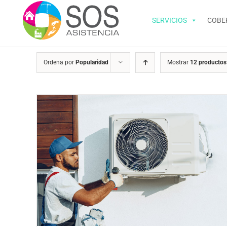
Saltar
al
SERVICIOS
COBE
contenido
Ordena por
Popularidad
Mostrar
12 productos