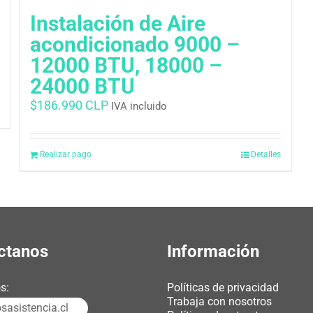
Instalación de Aire
acondicionado 9000 –
12000 BTU, 18000 –
24000 BTU
$
186.990 CLP
IVA incluido
Realizar pago
Detalles
ctanos
Información
s:
Políticas de privacidad
Trabaja con nosotros
asistencia.cl