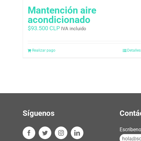
Mantención aire
acondicionado
$
93.500 CLP
IVA incluido
Realizar pago
Detalles
Síguenos
Contá
Escríbeno
hola@sos