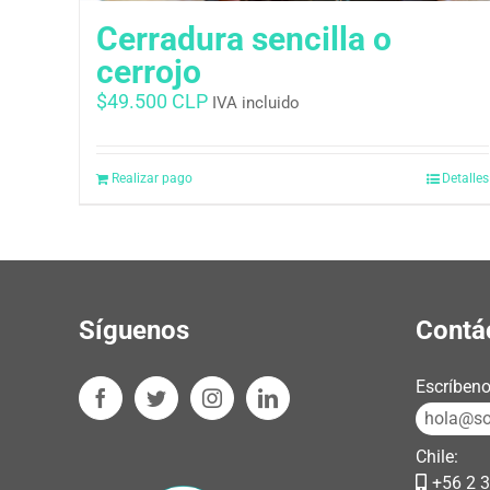
Cerradura sencilla o
cerrojo
$
49.500 CLP
IVA incluido
Realizar pago
Detalles
Síguenos
Contá
Escríbeno
hola@sos
Chile:
+56 2 