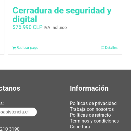
Cerradura de seguridad y
digital
$
76.990 CLP
IVA incluido
Realizar pago
Detalles
ctanos
Información
s:
Políticas de privacidad
Trabaja con nosotros
asistencia.cl
Políticas de retracto
Términos y condiciones
Cobertura
3210 3190