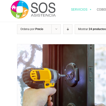
Saltar
al
SERVICIOS
COBE
contenido
Ordena por
Precio
Mostrar
24 productos