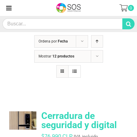
Saltar
0
al
contenido
Search
for:
Ordena por
Fecha
Mostrar
12 productos
Cerradura de
seguridad y digital
$
76.990 CLP
IVA incluido