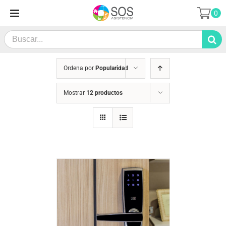
Saltar
0
al
contenido
Search
for:
Ordena por
Popularidad
Mostrar
12 productos