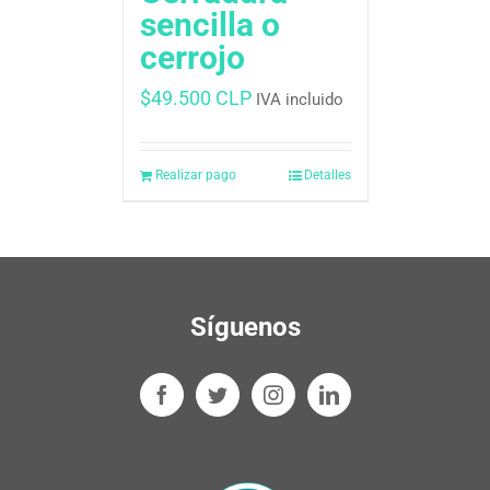
sencilla o
cerrojo
$
49.500 CLP
IVA incluido
Realizar pago
Detalles
Síguenos