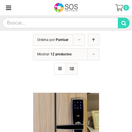
Saltar
0
al
contenido
Search
for:
Ordena por
Puntuar
Mostrar
12 productos