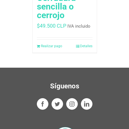
sencilla o
cerrojo
$
49.500 CLP
IVA incluido
Realizar pago
Detalles
Síguenos