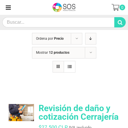
Saltar
0
al
contenido
Search
for:
Ordena por
Precio
Mostrar
12 productos
Revisión de daño y
cotización Cerrajería
$
27.500 CLP
IVA incluido