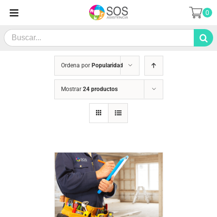
Saltar
0
al
contenido
Search
for:
Ordena por
Popularidad
Mostrar
24 productos