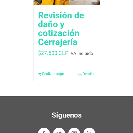
Revisión de
daño y
cotización
Cerrajería
$
27.500 CLP
IVA incluido
Realizar pago
Detalles
Síguenos