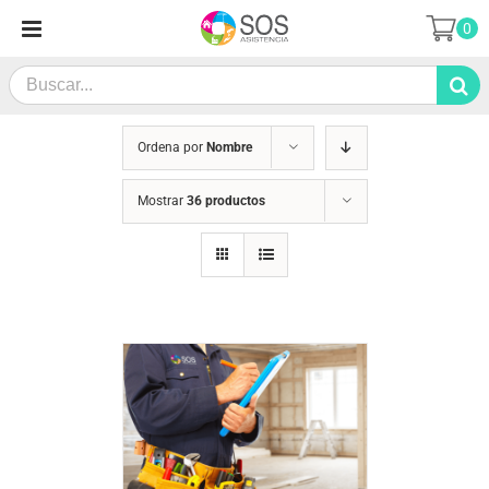
Saltar
0
al
contenido
Search
for:
Ordena por
Nombre
Mostrar
36 productos