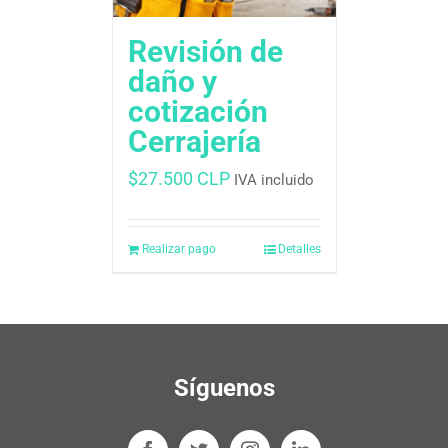
Revisión de
daño y
cotización
Cerrajería
$
27.500 CLP
IVA incluido
Realizar pago
Detalles
Síguenos