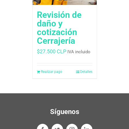
Revisión de
daño y
cotización
Cerrajería
$
27.500 CLP
IVA incluido
Realizar pago
Detalles
Síguenos