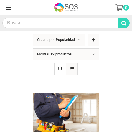
Saltar
0
al
contenido
Search
for:
Ordena por
Popularidad
Mostrar
12 productos