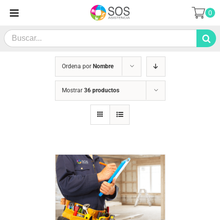
Saltar
0
al
contenido
Search
for:
Ordena por
Nombre
Mostrar
36 productos