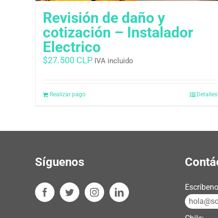
Revisión de daño y
cotización – Instalador
Electrico
$
27.500 CLP
IVA incluido
Realizar pago
Detalles
Síguenos
Contá
Escríbeno
hola@sos