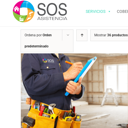
Saltar
al
SERVICIOS
COBE
contenido
Ordena por
Orden
Mostrar
36 productos
predeterminado