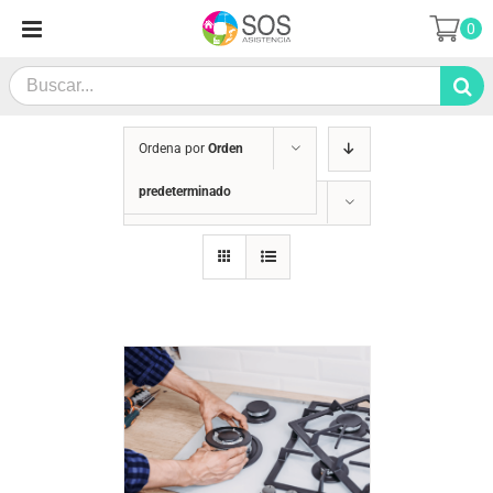
Saltar
0
al
contenido
Search
for:
Ordena por
Orden
predeterminado
Mostrar
24 productos