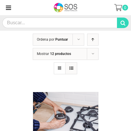
Saltar
0
al
contenido
Search
for:
Ordena por
Puntuar
Mostrar
12 productos