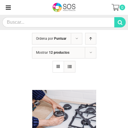
Saltar
0
al
contenido
Search
for:
Ordena por
Puntuar
Mostrar
12 productos