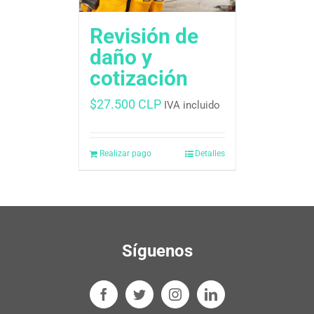
Revisión de
daño y
cotización
$
27.500 CLP
IVA incluido
Realizar pago
Detalles
Síguenos