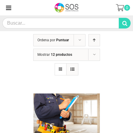
Saltar
0
al
contenido
Search
for:
Ordena por
Puntuar
Mostrar
12 productos