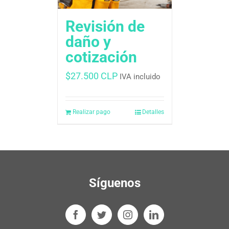
Revisión de
daño y
cotización
$
27.500 CLP
IVA incluido
Realizar pago
Detalles
Síguenos