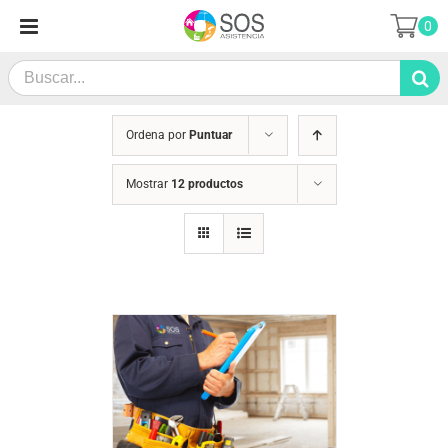
Saltar
0
al
contenido
Search
for:
Ordena por
Puntuar
Mostrar
12 productos