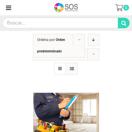
Saltar
0
al
contenido
Search
for:
Ordena por
Orden
predeterminado
Mostrar
12 productos